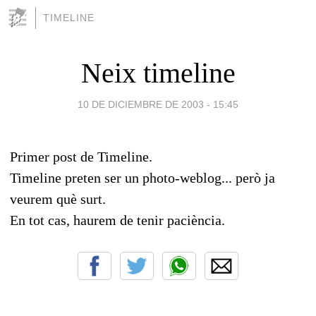
TIMELINE
Neix timeline
10 DE DICIEMBRE DE 2003 - 15:45
Primer post de Timeline.
Timeline preten ser un photo-weblog... però ja
veurem què surt.
En tot cas, haurem de tenir paciència.