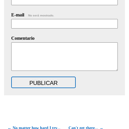
E-mail
No será mostrado.
Comentario
← No matter how hard I try...
Can't get there... →