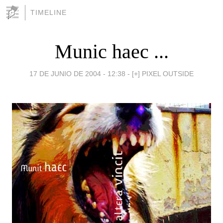
TIMELINE
Munic haec ...
17 DE JUNIO DE 2004 - 12:38
-
[+] PIXEL OUTSIDE